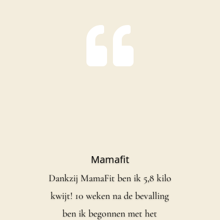

Mamafit
Dankzij MamaFit ben ik 5,8 kilo
kwijt! 10 weken na de bevalling
ben ik begonnen met het