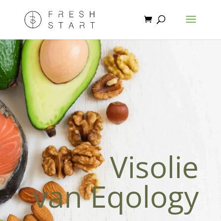
Visolie
van Eqology