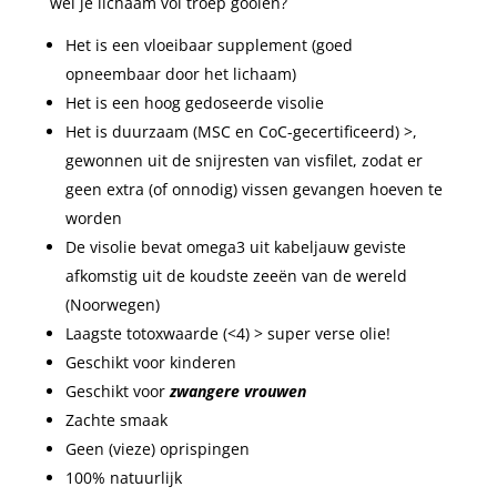
wel je lichaam vol troep gooien?
Het is een vloeibaar supplement (goed
opneembaar door het lichaam)
Het is een hoog gedoseerde visolie
Het is duurzaam (MSC en CoC-gecertificeerd) >,
gewonnen uit de snijresten van visfilet, zodat er
geen extra (of onnodig) vissen gevangen hoeven te
worden
De visolie bevat omega3 uit kabeljauw geviste
afkomstig uit de koudste zeeën van de wereld
(Noorwegen)
Laagste totoxwaarde (<4) > super verse olie!
Geschikt voor kinderen
Geschikt voor
zwangere vrouwen
Zachte smaak
Geen (vieze) oprispingen
100% natuurlijk